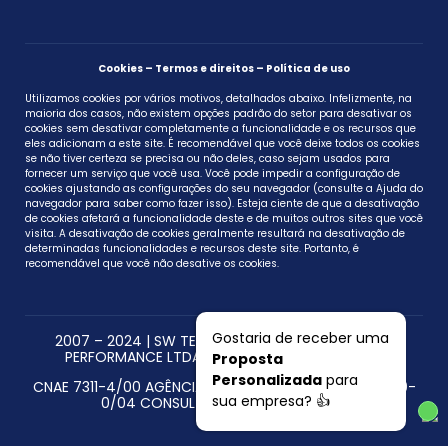
Cookies – Termos e direitos – Política de uso
Utilizamos cookies por vários motivos, detalhados abaixo. Infelizmente, na
maioria dos casos, não existem opções padrão do setor para desativar os
cookies sem desativar completamente a funcionalidade e os recursos que
eles adicionam a este site. É recomendável que você deixe todos os cookies
se não tiver certeza se precisa ou não deles, caso sejam usados ​​para
fornecer um serviço que você usa. Você pode impedir a configuração de
cookies ajustando as configurações do seu navegador (consulte a Ajuda do
navegador para saber como fazer isso). Esteja ciente de que a desativação
de cookies afetará a funcionalidade deste e de muitos outros sites que você
visita. A desativação de cookies geralmente resultará na desativação de
determinadas funcionalidades e recursos deste site. Portanto, é
recomendável que você não desative os cookies.
Gostaria de receber uma
2007 – 2024 | SW TECNOLOGIA EM MARKETING DE
PERFORMANCE LTDA CNPJ 27.697.592/0001-07
Proposta
Personalizada
para
CNAE 7311-4/00 AGÊNCIAS DE PUBLICIDADE – CNAE 7319-
sua empresa? 👍
0/04 CONSULTORIA EM PUBLICIDADE