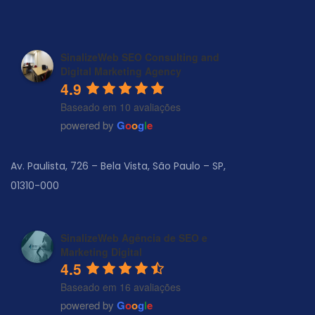
SinalizeWeb SEO Consulting and
Digital Marketing Agency
4.9
Baseado em 10 avaliações
powered by
G
o
o
g
l
e
Av. Paulista, 726 – Bela Vista, São Paulo – SP,
01310-000
SinalizeWeb Agência de SEO e
Marketing Digital
4.5
Baseado em 16 avaliações
powered by
G
o
o
g
l
e