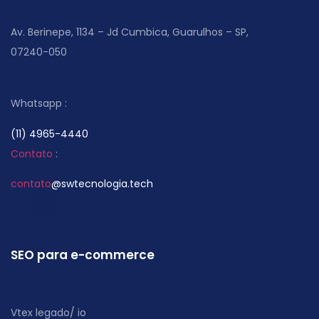
Av. Berinepe, 1134 – Jd Cumbica, Guarulhos – SP,
07240-050
Whatsapp :
(11) 4965-4440
Contato
:
contato
@swtecnologia.tech
SEO para e-commerce
Vtex legado/ io