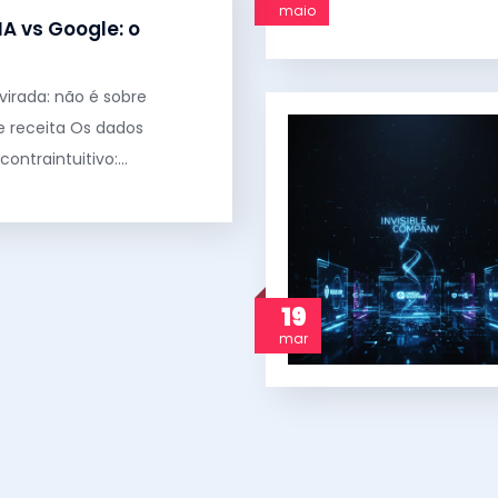
maio
IA vs Google: o
virada: não é sobre
e receita Os dados
ontraintuitivo:…
19
mar