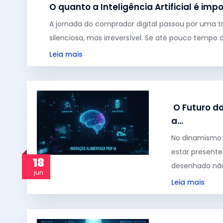
O quanto a Inteligência Artificial é im
A jornada do comprador digital passou por uma 
silenciosa, mas irreversível. Se até pouco tempo 
Leia mais
junho 18, 20
O Futuro d
a…
No dinamismo 
estar presente
18
desenhado não
jun
Leia mais
abril 10, 202