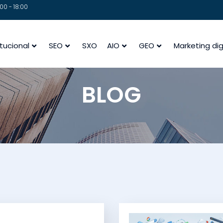
00 - 18:00
itucional
SEO
SXO
AIO
GEO
Marketing dig
BLOG