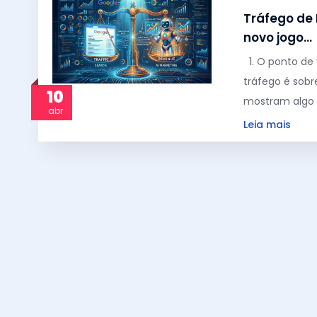
Tráfego de 
novo jogo…
1. O ponto de 
tráfego é sobr
10
mostram algo c
abr
Leia mais