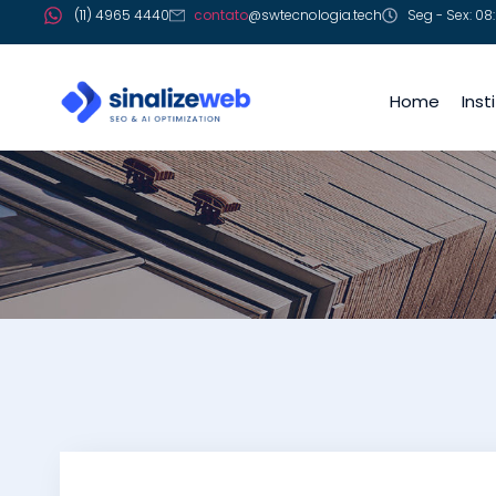
(11) 4965 4440
contato
@swtecnologia.tech
Seg - Sex: 08:
Home
Inst
julho 30, 2026