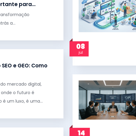
portante para…
transformação
atrás a…
08
jul
26
o SEO e GEO: Como
do mercado digital,
 onde o futuro é
 é um luxo, é uma…
14
6