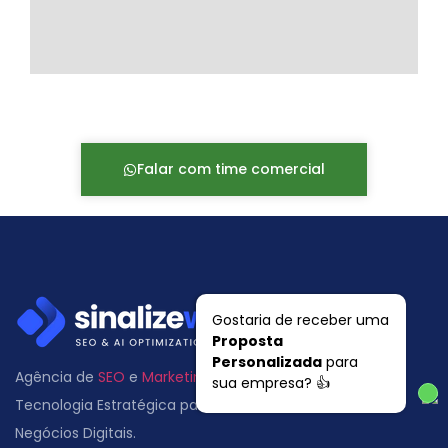
Falar com time comercial
Gostaria de receber uma
Proposta
Personalizada
para
Agência de
SEO
e
Marketing Digital
. Consultoria
SEO
e
sua empresa? 👍
Tecnologia Estratégica para Performance de
Negócios Digitais.