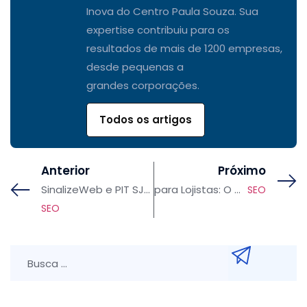
Inova do Centro Paula Souza. Sua
expertise contribuiu para os
resultados de mais de 1200 empresas,
desde pequenas a
grandes corporações.
Todos os artigos
Anterior
Próximo
SinalizeWeb e PIT SJC: Uma Parceria Estratégica para Impulsionar Inovação e
para Lojistas: O Que é e Como Atrair Mais Clientes para Sua Loja Online
SEO
SEO