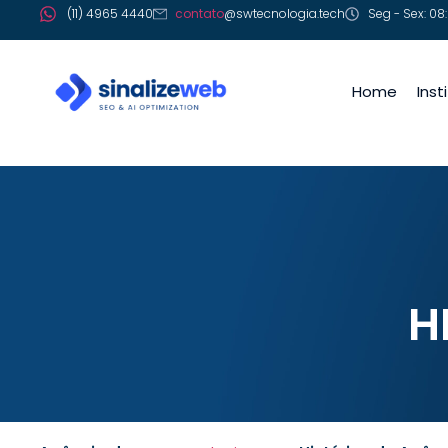
(11) 4965 4440
contato
@swtecnologia.tech
Seg - Sex: 08:
Home
Inst
Histórico de A
H