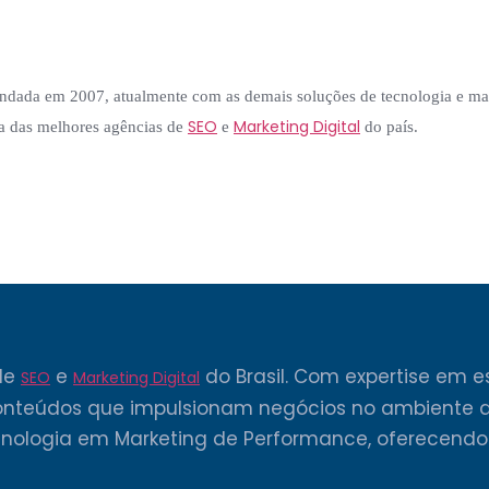
undada em 2007, atualmente com as demais soluções de tecnologia e m
SEO
Marketing Digital
a das melhores agências de
e
do país.
de
e
do Brasil. Com expertise em e
SEO
Marketing Digital
onteúdos que impulsionam negócios no ambiente dig
cnologia em Marketing de Performance, oferecendo