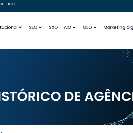
00 - 18:00
itucional
SEO
SXO
AIO
GEO
Marketing dig
gência
ISTÓRICO DE AGÊNC