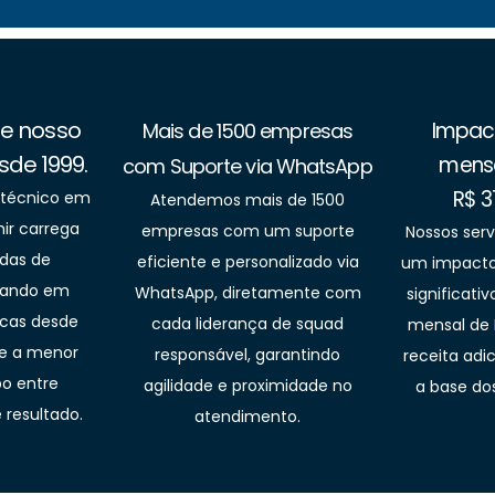
de nosso
Impact
Mais de 1500 empresas
sde 1999.
mensa
com Suporte via WhatsApp
R$ 3
 técnico em
Atendemos mais de 1500
ir carrega
empresas com um suporte
Nossos ser
das de
eficiente e personalizado via
um impacto 
tuando em
WhatsApp, diretamente com
significat
scas desde
cada liderança de squad
mensal de 
te a menor
responsável, garantindo
receita adi
o entre
agilidade e proximidade no
a base dos
resultado.
atendimento.