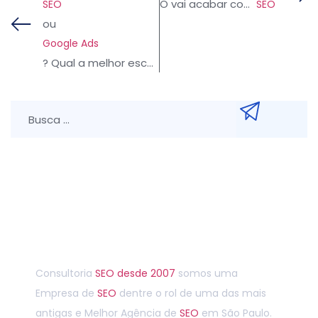
O
vai acabar com a chegada da IA? Spoiler: vai mudar, não vai morrer.
SEO
SEO
ou
Google Ads
? Qual a melhor escolha?
Entre em contato agora
Consultoria
SEO
desde 2007
somos uma
Empresa de
SEO
dentre o rol de uma das mais
antigas e Melhor Agência de
SEO
em São Paulo.