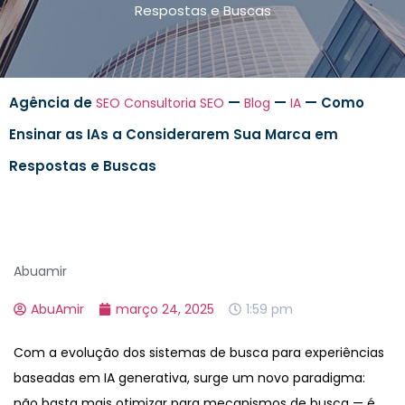
Respostas e Buscas
Agência de
—
—
—
Como
SEO
Consultoria SEO
Blog
IA
Ensinar as IAs a Considerarem Sua Marca em
Respostas e Buscas
Abuamir
AbuAmir
março 24, 2025
1:59 pm
Com a evolução dos sistemas de busca para experiências
baseadas em IA generativa, surge um novo paradigma:
não basta mais otimizar para mecanismos de busca — é