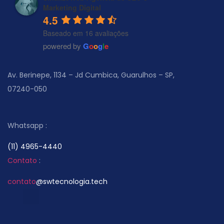
Marketing Digital
4.5
Baseado em 16 avaliações
powered by
G
o
o
g
l
e
Av. Berinepe, 1134 – Jd Cumbica, Guarulhos – SP,
07240-050
Whatsapp :
(11) 4965-4440
Contato
:
contato
@swtecnologia.tech