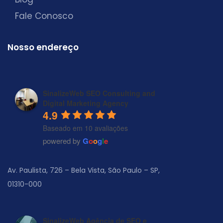
Fale Conosco
Nosso endereço
SinalizeWeb SEO Consulting and
Digital Marketing Agency
4.9
Baseado em 10 avaliações
powered by
G
o
o
g
l
e
Av. Paulista, 726 – Bela Vista, São Paulo – SP,
01310-000
SinalizeWeb Agência de SEO e