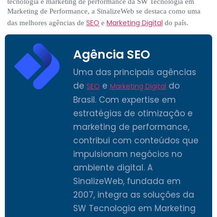
tecnologia e marketing de performance da SW Tecnologia em
Marketing de Performance, a SinalizeWeb se destaca como uma
SEO
Marketing Digital
das melhores agências de
e
do país.
Agência SEO
Uma das principais agências
de
e
do
SEO
Marketing Digital
Brasil. Com expertise em
estratégias de otimização e
marketing de performance,
contribui com conteúdos que
impulsionam negócios no
ambiente digital. A
SinalizeWeb, fundada em
2007, integra as soluções da
SW Tecnologia em Marketing