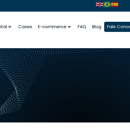
ital
Cases
E-commerce
FAQ
Blog
Fale Cono