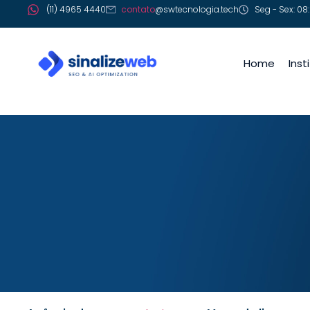
(11) 4965 4440
contato
@swtecnologia.tech
Seg - Sex: 08:
Home
Inst
Mercado livre