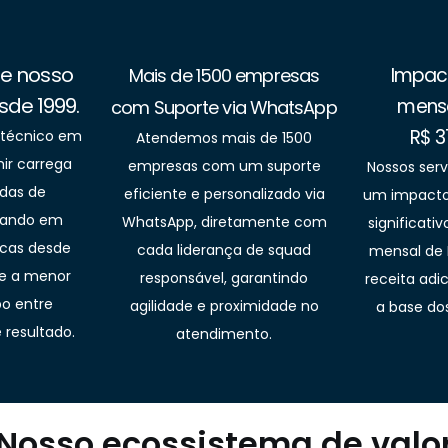
de nosso
Impact
Mais de 1500 empresas
sde 1999.
mensa
com Suporte via WhatsApp
R$ 3
 técnico em
Atendemos mais de 1500
ir carrega
empresas com um suporte
Nossos ser
das de
eficiente e personalizado via
um impacto 
tuando em
WhatsApp, diretamente com
significat
scas desde
cada liderança de squad
mensal de 
te a menor
responsável, garantindo
receita adi
o entre
agilidade e proximidade no
a base dos
resultado.
atendimento.
Nosso ecossistema de valo