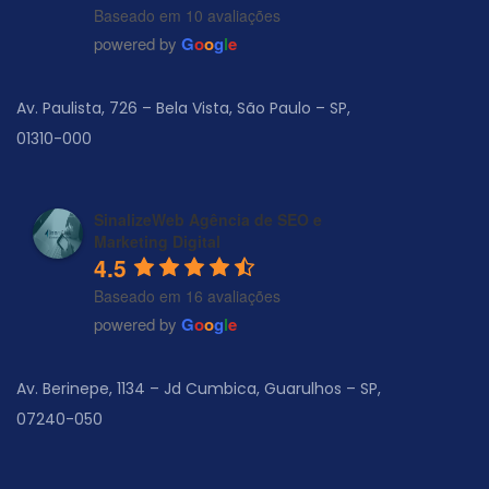
Baseado em 10 avaliações
powered by
G
o
o
g
l
e
Av. Paulista, 726 – Bela Vista, São Paulo – SP,
01310-000
SinalizeWeb Agência de SEO e
Marketing Digital
4.5
Baseado em 16 avaliações
powered by
G
o
o
g
l
e
Av. Berinepe, 1134 – Jd Cumbica, Guarulhos – SP,
07240-050