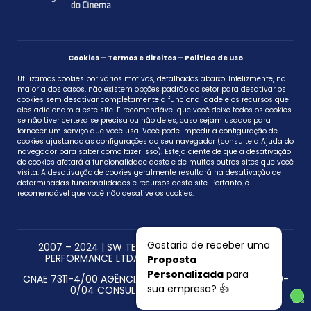
Cookies – Termos e direitos – Política de uso
Utilizamos cookies por vários motivos, detalhados abaixo. Infelizmente, na
maioria dos casos, não existem opções padrão do setor para desativar os
cookies sem desativar completamente a funcionalidade e os recursos que
eles adicionam a este site. É recomendável que você deixe todos os cookies
se não tiver certeza se precisa ou não deles, caso sejam usados ​​para
fornecer um serviço que você usa. Você pode impedir a configuração de
cookies ajustando as configurações do seu navegador (consulte a Ajuda do
navegador para saber como fazer isso). Esteja ciente de que a desativação
de cookies afetará a funcionalidade deste e de muitos outros sites que você
visita. A desativação de cookies geralmente resultará na desativação de
determinadas funcionalidades e recursos deste site. Portanto, é
recomendável que você não desative os cookies.
Gostaria de receber uma
2007 – 2024 | SW TECNOLOGIA EM MARKETING DE
PERFORMANCE LTDA CNPJ 27.697.592/0001-07
Proposta
Personalizada
para
CNAE 7311-4/00 AGÊNCIAS DE PUBLICIDADE – CNAE 7319-
sua empresa? 👍
0/04 CONSULTORIA EM PUBLICIDADE