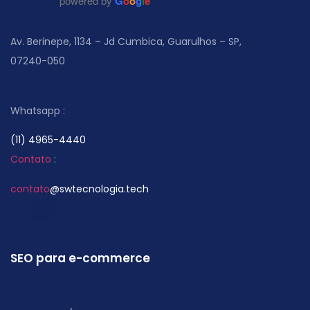
powered by
G
o
o
g
l
e
Av. Berinepe, 1134 – Jd Cumbica, Guarulhos – SP,
07240-050
Whatsapp :
(11) 4965-4440
Contato
:
contato
@swtecnologia.tech
SEO para e-commerce