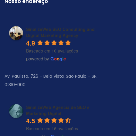
Nosso endereço
SinalizeWeb SEO Consulting and
Digital Marketing Agency
4.9
Baseado em 10 avaliações
powered by
G
o
o
g
l
e
Av. Paulista, 726 – Bela Vista, São Paulo – SP,
01310-000
SinalizeWeb Agência de SEO e
Marketing Digital
4.5
Baseado em 16 avaliações