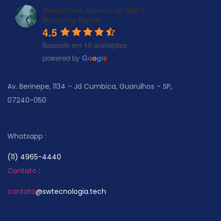
SinalizeWeb Agência de SEO e
Marketing Digital
4.5
Baseado em 16 avaliações
powered by
G
o
o
g
l
e
Av. Berinepe, 1134 – Jd Cumbica, Guarulhos – SP,
07240-050
Whatsapp :
(11) 4965-4440
Contato
:
contato
@swtecnologia.tech