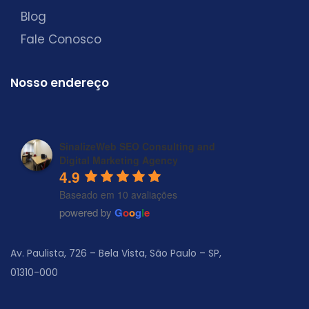
Blog
Fale Conosco
Nosso endereço
SinalizeWeb SEO Consulting and
Digital Marketing Agency
4.9
Baseado em 10 avaliações
powered by
G
o
o
g
l
e
Av. Paulista, 726 – Bela Vista, São Paulo – SP,
01310-000