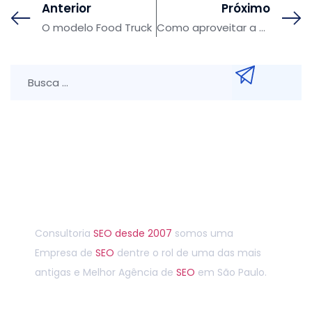
Anterior
Próximo
O modelo Food Truck
Como aproveitar a evolução digital para melhorar a receita do seu e-commerce
Entre em contato agora
Consultoria
SEO
desde 2007
somos uma
Empresa de
SEO
dentre o rol de uma das mais
antigas e Melhor Agência de
SEO
em São Paulo.