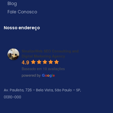
Blog
Fale Conosco
Nosso endereço
SinalizeWeb SEO Consulting and
Digital Marketing Agency
4.9
Baseado em 10 avaliações
powered by
G
o
o
g
l
e
Av. Paulista, 726 – Bela Vista, São Paulo – SP,
01310-000