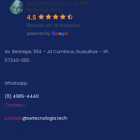
SinalizeWeb Agência de SEO e
Marketing Digital
4.5
Baseado em 16 avaliações
powered by
G
o
o
g
l
e
Av. Berinepe, 1134 – Jd Cumbica, Guarulhos – SP,
07240-050
Whatsapp :
(11) 4965-4440
Contato
:
contato
@swtecnologia.tech