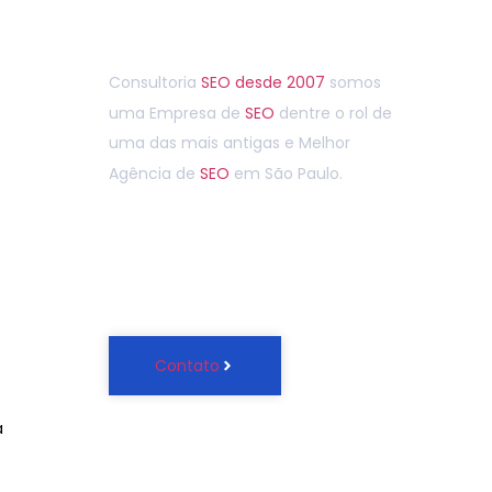
Entre em contato agora
Consultoria
SEO
desde 2007
somos
uma Empresa de
SEO
dentre o rol de
uma das mais antigas e Melhor
Agência de
SEO
em São Paulo.
(11) 4965-4440
Contato
a