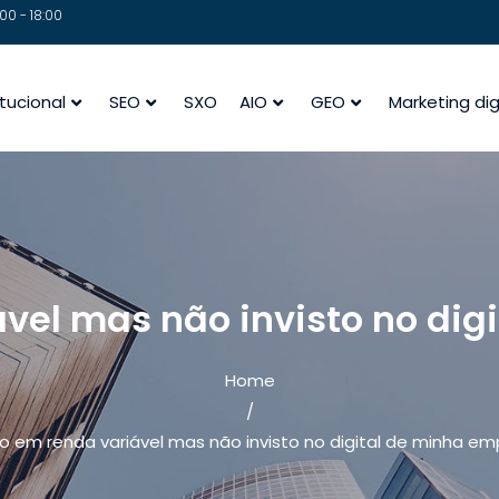
00 - 18:00
itucional
SEO
SXO
AIO
GEO
Marketing dig
ável mas não invisto no di
Home
/
to em renda variável mas não invisto no digital de minha e