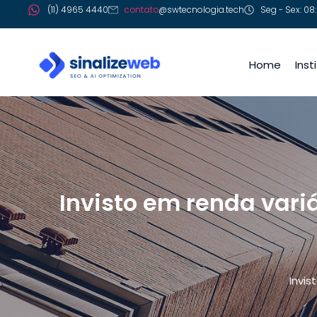
(11) 4965 4440
contato
@swtecnologia.tech
Seg - Sex: 08:
Home
Inst
Invisto em renda vari
Invis